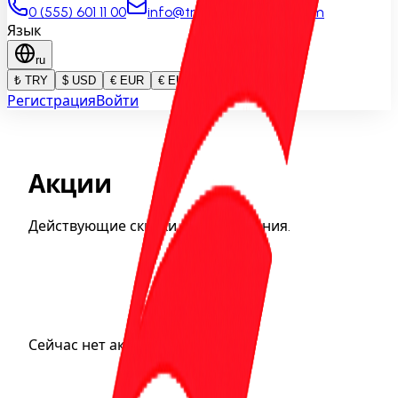
0 (555) 601 11 00
info@trabzonrentacar.com
Язык
ru
₺ TRY
$ USD
€ EUR
€ EUR
Регистрация
Войти
Акции
Действующие скидки и предложения.
Сейчас нет активных акций.