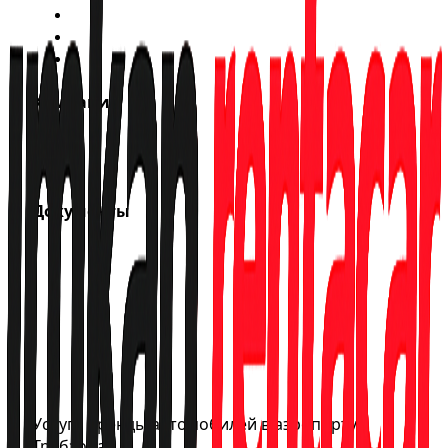
Акции
Пункты выдачи
Статус брони
Компания
О нас
Контакты
Документы
Уведомление о персональных данных
Политика конфиденциальности
Политика cookie
Соглашение о членстве
Договор дистанционной продажи
Отмена и возврат
Условия аренды
Услуги аренды автомобилей в аэропорту
Трабзона