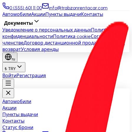
0 (555) 601 11 00
info@trabzonrentacar.com
Автомобили
Акции
Пункты выдачи
Контакты
Документы
Уведомление о персональных данных
Политика
конфиденциальности
Политика cookie
Соглашение о
членстве
Договор дистанционной продажи
Отмена и
возврат
Условия аренды
ru
₺ TRY
Войти
Регистрация
Автомобили
Акции
Пункты выдачи
Контакты
Статус брони