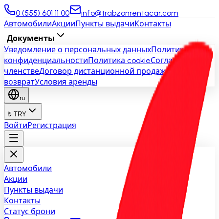
0 (555) 601 11 00
info@trabzonrentacar.com
Автомобили
Акции
Пункты выдачи
Контакты
Документы
Уведомление о персональных данных
Политика
конфиденциальности
Политика cookie
Соглашение о
членстве
Договор дистанционной продажи
Отмена и
возврат
Условия аренды
ru
₺ TRY
Войти
Регистрация
Автомобили
Акции
Пункты выдачи
Контакты
Статус брони