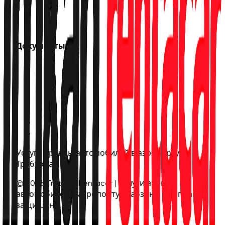
О нас
Контакты
Документы
Уведомление о персональных данных
Политика конфиденциальности
Политика cookie
Соглашение о членстве
Договор дистанционной продажи
Отмена и возврат
Условия аренды
Услуги аренды автомобилей в аэропорту
Трабзона
©
2026
Trabzon Rentacar | Услуги аренды
автомобилей в аэропорту Трабзона
.
Все права
защищены.