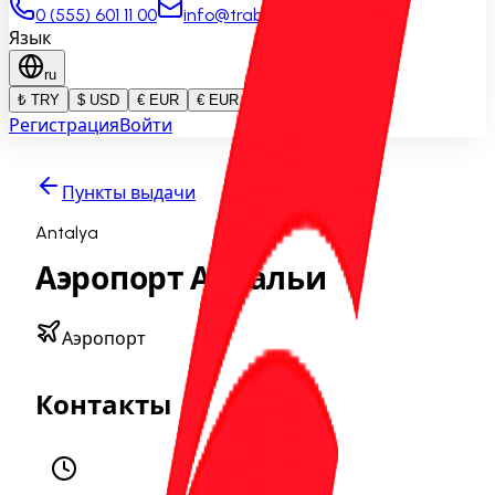
0 (555) 601 11 00
info@trabzonrentacar.com
Язык
ru
₺ TRY
$ USD
€ EUR
€ EUR
Регистрация
Войти
Пункты выдачи
Antalya
Аэропорт Антальи
Аэропорт
Контакты