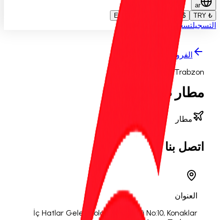
ar
€ EUR
€ EUR
$ USD
₺ TRY
التسجيل
تسجيل الدخول
الفروع
Trabzon
مطار طرابزون
مطار
اتصل بنا
العنوان
İç Hatlar Gelen Yolcu Terminali No:10, Konaklar