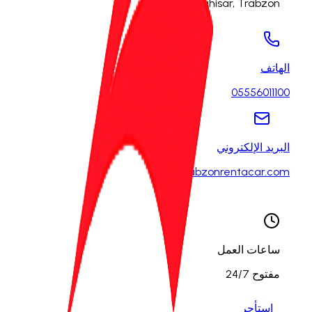
Mh., Ortahisar, Trabzon
الهاتف
05556011100
البريد الإلكتروني
info@trabzonrentacar.com
ساعات العمل
مفتوح 24/7
استأجر