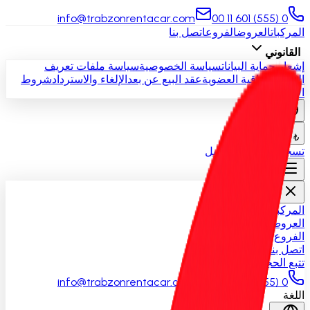
info@trabzonrentacar.com
0 (555) 601 11 00
المركبات
العروض
الفروع
اتصل بنا
القانوني
إشعار حماية البيانات
سياسة الخصوصية
سياسة ملفات تعريف
الارتباط
اتفاقية العضوية
عقد البيع عن بعد
الإلغاء والاسترداد
شروط
الإيجار
ar
₺ TRY
تسجيل الدخول
التسجيل
المركبات
العروض
الفروع
اتصل بنا
تتبع الحجز
info@trabzonrentacar.com
0 (555) 601 11 00
اللغة