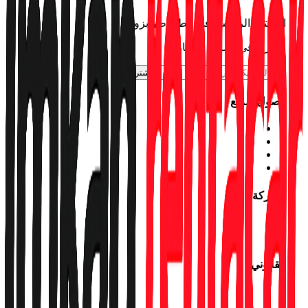
المكتب الرئيسي في مطار طرابزون
اشترك في نشرتنا الإخبارية
اشترك
وصول سريع
استأجر سيارة
العروض
الفروع
تتبع الحجز
الشركة
من نحن
اتصل بنا
القانوني
إشعار حماية البيانات
سياسة الخصوصية