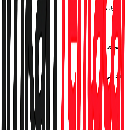
وصول سريع
استأجر سيارة
العروض
الفروع
تتبع الحجز
الشركة
من نحن
اتصل بنا
القانوني
إشعار حماية البيانات
سياسة الخصوصية
سياسة ملفات تعريف الارتباط
اتفاقية العضوية
عقد البيع عن بعد
الإلغاء والاسترداد
شروط الإيجار