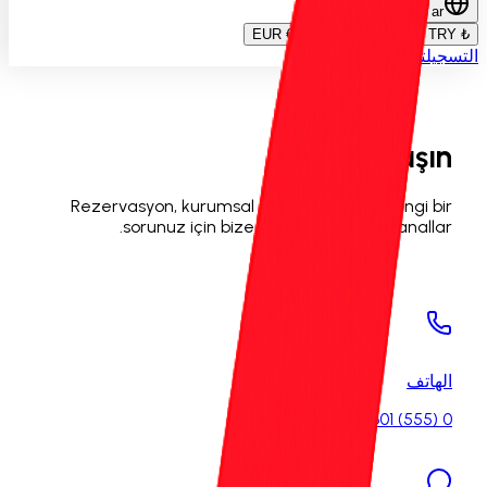
ar
€ EUR
€ EUR
$ USD
₺ TRY
التسجيل
تسجيل الدخول
Bize Ulaşın
Rezervasyon, kurumsal işbirlikleri ve herhangi bir
sorunuz için bize ulaşabileceğiniz kanallar.
الهاتف
0 (555) 601 11 00