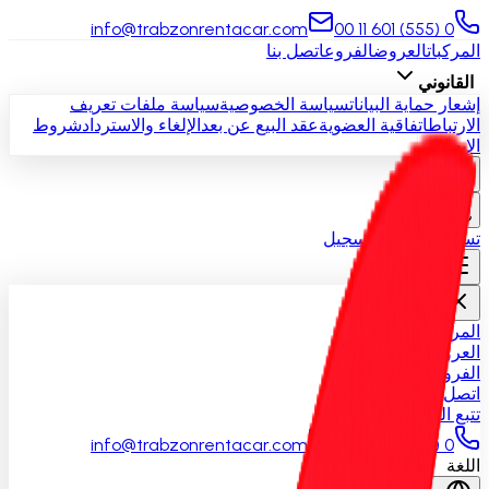
info@trabzonrentacar.com
0 (555) 601 11 00
المركبات
العروض
الفروع
اتصل بنا
القانوني
إشعار حماية البيانات
سياسة الخصوصية
سياسة ملفات تعريف
الارتباط
اتفاقية العضوية
عقد البيع عن بعد
الإلغاء والاسترداد
شروط
الإيجار
ar
₺ TRY
تسجيل الدخول
التسجيل
المركبات
العروض
الفروع
اتصل بنا
تتبع الحجز
info@trabzonrentacar.com
0 (555) 601 11 00
اللغة