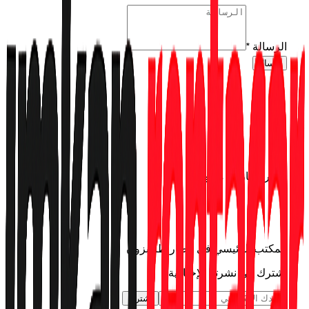
الرسالة
*
إرسال
تأجير سيارات موثوق
0 (555) 601 11 00
info@trabzonrentacar.com
المكتب الرئيسي في مطار طرابزون
اشترك في نشرتنا الإخبارية
اشترك